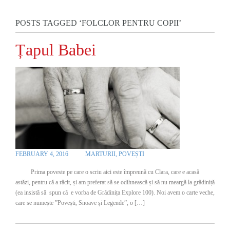
POSTS TAGGED ‘FOLCLOR PENTRU COPII’
Țapul Babei
FEBRUARY 4, 2016
MARTURII
,
POVEȘTI
Prima poveste pe care o scriu aici este împreună cu Clara, care e acasă
astăzi, pentru că a răcit, și am preferat să se odihnească și să nu meargă la grădiniță
(ea insistă să spun că e vorba de Grădinița Explore 100). Noi avem o carte veche,
care se numește ”Povești, Snoave și Legende”, o […]