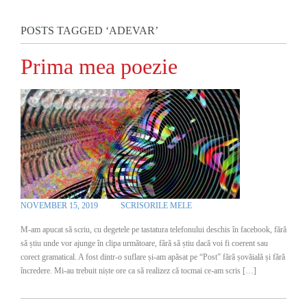
POSTS TAGGED ‘ADEVAR’
Prima mea poezie
NOVEMBER 15, 2019
SCRISORILE MELE
M-am apucat să scriu, cu degetele pe tastatura telefonului deschis în facebook, fără
să știu unde vor ajunge în clipa următoare, fără să știu dacă voi fi coerent sau
corect gramatical. A fost dintr-o suflare și-am apăsat pe “Post” fără șovăială și fără
încredere. Mi-au trebuit niște ore ca să realizez că tocmai ce-am scris […]