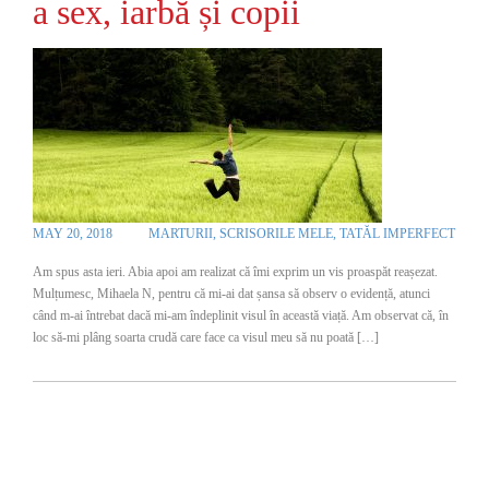
a sex, iarbă și copii
MAY 20, 2018
MARTURII
,
SCRISORILE MELE
,
TATĂL IMPERFECT
Am spus asta ieri. Abia apoi am realizat că îmi exprim un vis proaspăt reașezat.
Mulțumesc, Mihaela N, pentru că mi-ai dat șansa să observ o evidență, atunci
când m-ai întrebat dacă mi-am îndeplinit visul în această viață. Am observat că, în
loc să-mi plâng soarta crudă care face ca visul meu să nu poată […]