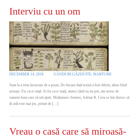
Interviu cu un om
DECEMBER 14, 2018
GÂNDURI GĂZDUITE
,
MARTURII
Sunt la a treia încercare de a posta. De fiecare dată textul a fost diferit, ideea fiind
aceeași. Fix ca-n viață. Și fix ca-n viață, atunci când eu nu pot, am noroc de
oameni buni care să mă ajute. Mulțumesc frumos, Adrian R. Ceea ce îmi doresc să
îți arăt este mai jos, primit de […]
Vreau o casă care să miroasă-